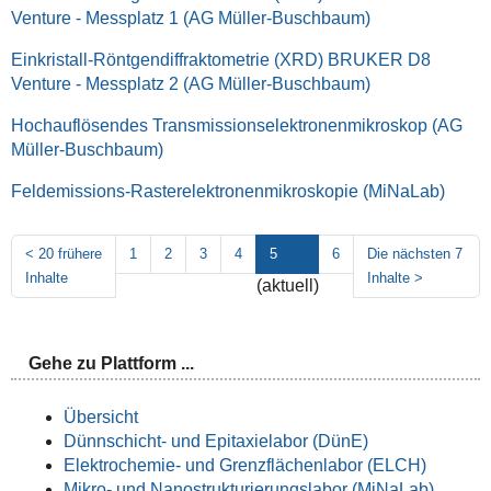
Venture - Messplatz 1 (AG Müller-Buschbaum)
Einkristall-Röntgendiffraktometrie (XRD) BRUKER D8
Venture - Messplatz 2 (AG Müller-Buschbaum)
Hochauflösendes Transmissionselektronenmikroskop (AG
Müller-Buschbaum)
Feldemissions-Rasterelektronenmikroskopie (MiNaLab)
<
20 frühere
1
2
3
4
5
6
Die nächsten 7
Inhalte
Inhalte
>
(aktuell)
Gehe zu Plattform ...
Übersicht
Dünnschicht- und Epitaxielabor (DünE)
Elektrochemie- und Grenzflächenlabor (ELCH)
Mikro- und Nanostrukturierungslabor (MiNaLab)