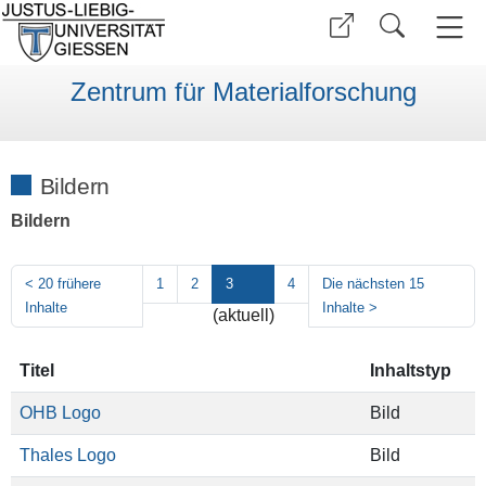
Zentrum für Materialforschung
Bildern
Bildern
<
20 frühere
1
2
3
4
Die nächsten 15
Inhalte
Inhalte
>
(aktuell)
Titel
Inhaltstyp
OHB Logo
Bild
Thales Logo
Bild