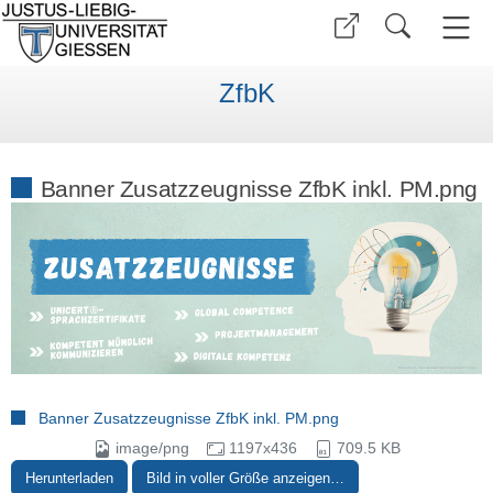
ZfbK
Banner Zusatzzeugnisse ZfbK inkl. PM.png
Banner Zusatzzeugnisse ZfbK inkl. PM.png
image/png
1197x436
709.5 KB
Herunterladen
Bild in voller Größe anzeigen…