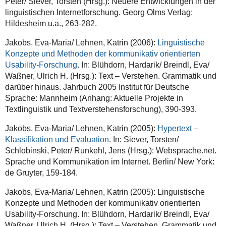
Peter/ Siever, Torsten (Hrsg.): Neuere Entwicklungen in der
linguistischen Internetforschung. Georg Olms Verlag:
Hildesheim u.a., 263-282.
Jakobs, Eva-Maria/ Lehnen, Katrin (2006):
Linguistische
Konzepte und Methoden der kommunikativ orientierten
Usability-Forschung
. In: Blühdorn, Hardarik/ Breindl, Eva/
Waßner, Ulrich H. (Hrsg.): Text – Verstehen. Grammatik und
darüber hinaus. Jahrbuch 2005 Institut für Deutsche
Sprache: Mannheim (Anhang: Aktuelle Projekte in
Textlinguistik und Textverstehensforschung), 390-393.
Jakobs, Eva-Maria/ Lehnen, Katrin (2005):
Hypertext –
Klassifikation und Evaluation
. In: Siever, Torsten/
Schlobinski, Peter/ Runkehl, Jens (Hrsg.): Websprache.net.
Sprache und Kommunikation im Internet. Berlin/ New York:
de Gruyter, 159-184.
Jakobs, Eva-Maria/ Lehnen, Katrin (2005): Linguistische
Konzepte und Methoden der kommunikativ orientierten
Usability-Forschung. In: Blühdorn, Hardarik/ Breindl, Eva/
Waßner, Ulrich H. (Hrsg.): Text – Verstehen. Grammatik und