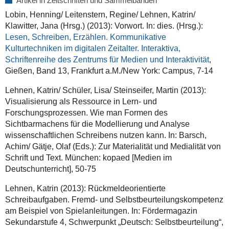
Artikel in Zeitschriften und Sammelbänden
Lobin, Henning/ Leitenstern, Regine/ Lehnen, Katrin/
Klawitter, Jana (Hrsg.) (2013): Vorwort. In: dies. (Hrsg.):
Lesen, Schreiben, Erzählen. Kommunikative
Kulturtechniken im digitalen Zeitalter. Interaktiva,
Schriftenreihe des Zentrums für Medien und Interaktivität
,
Gießen, Band 13, Frankfurt a.M./New York: Campus, 7-14
Lehnen, Katrin/ Schüler, Lisa/ Steinseifer, Martin (2013):
Visualisierung als Ressource in Lern- und
Forschungsprozessen. Wie man Formen des
Sichtbarmachens für die Modellierung und Analyse
wissenschaftlichen Schreibens nutzen kann. In: Barsch,
Achim/ Gätje, Olaf (Eds.): Zur Materialität und Medialität von
Schrift und Text. München: kopaed [Medien im
Deutschunterricht], 50-75
Lehnen, Katrin (2013): Rückmeldeorientierte
Schreibaufgaben. Fremd- und Selbstbeurteilungskompetenz
am Beispiel von Spielanleitungen. In: Fördermagazin
Sekundarstufe 4, Schwerpunkt „Deutsch: Selbstbeurteilung“,