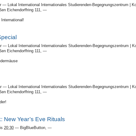
r
—
Lokal International Internationales Studierenden-Begegnungszentrum | Ko
en Eichendorffring 111
,
—
International!
pecial
r
—
Lokal International Internationales Studierenden-Begegnungszentrum | Ko
en Eichendorffring 111
,
—
ledermäuse
r
—
Lokal International Internationales Studierenden-Begegnungszentrum | Ko
en Eichendorffring 111
,
—
der!
k: New Year’s Eve Rituals
is
20:30
—
BigBlueButton
,
—