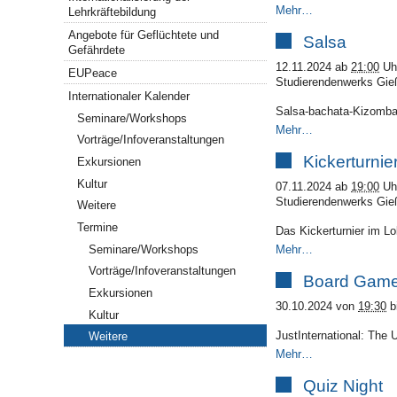
Mehr…
Lehrkräftebildung
Angebote für Geflüchtete und
Salsa
Gefährdete
12.11.2024
ab
21:00
Uh
EUPeace
Studierendenwerks Gieß
Internationaler Kalender
Salsa-bachata-Kizomb
Seminare/Workshops
Mehr…
Vorträge/Infoveranstaltungen
Kickerturnie
Exkursionen
Kultur
07.11.2024
ab
19:00
Uh
Studierendenwerks Gieß
Weitere
Termine
Das Kickerturnier im Lok
Mehr…
Seminare/Workshops
Vorträge/Infoveranstaltungen
Board Game
Exkursionen
30.10.2024
von
19:30
b
Kultur
JustInternational: The 
Weitere
Mehr…
Quiz Night