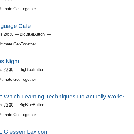
Ultimate Get-Together
guage Café
is
20:30
—
BigBlueButton
,
—
Ultimate Get-Together
s Night
is
20:30
—
BigBlueButton
,
—
Ultimate Get-Together
lk: Which Learning Techniques Do Actually Work?
is
20:30
—
BigBlueButton
,
—
Ultimate Get-Together
k: Giessen Lexicon