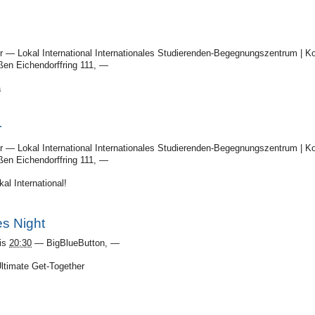
r
—
Lokal International Internationales Studierenden-Begegnungszentrum | Ko
en Eichendorffring 111
,
—
a
r
r
—
Lokal International Internationales Studierenden-Begegnungszentrum | Ko
en Eichendorffring 111
,
—
al International!
s Night
is
20:30
—
BigBlueButton
,
—
Ultimate Get-Together