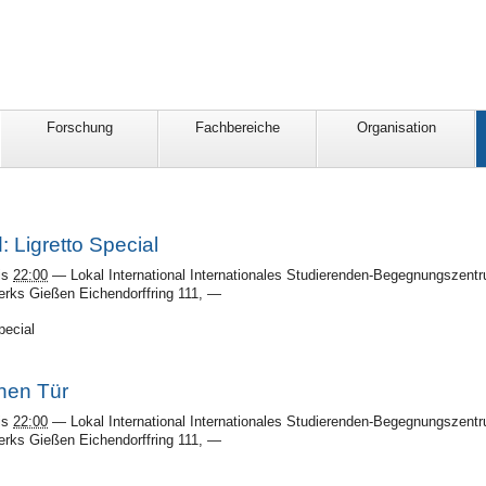
Forschung
Fachbereiche
Organisation
 Ligretto Special
is
22:00
—
Lokal International Internationales Studierenden-Begegnungszentr
rks Gießen Eichendorffring 111
,
—
pecial
enen Tür
is
22:00
—
Lokal International Internationales Studierenden-Begegnungszentr
rks Gießen Eichendorffring 111
,
—