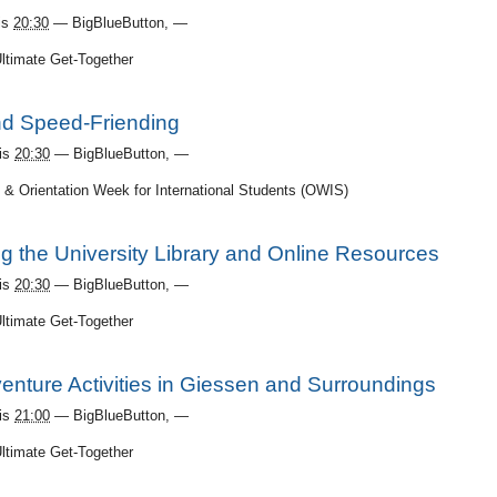
is
20:30
—
BigBlueButton
,
—
Ultimate Get-Together
d Speed-Friending
is
20:30
—
BigBlueButton
,
—
s & Orientation Week for International Students (OWIS)
ng the University Library and Online Resources
is
20:30
—
BigBlueButton
,
—
Ultimate Get-Together
enture Activities in Giessen and Surroundings
is
21:00
—
BigBlueButton
,
—
Ultimate Get-Together