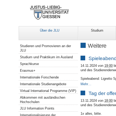
Über die JLU
Studium
Navigation
Weitere
Studieren und Promovieren an der
JLU
Studium und Praktikum im Ausland
Spieleabend:
Sprachkurse
14.11.2024
von
19:00
b
und des Studierendenwe
Erasmus+
Internationale Forschende
Spieleabend: Ligretto S
Mehr…
Internationale Studienangebote
Virtual International Programme (VIP)
Tag der off
Abkommen mit ausländischen
13.11.2024
von
18:00
b
Hochschulen
und des Studierendenwe
JLU Information Points
1x alles, bitte.
Internationalisierung der