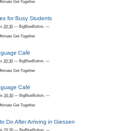
Ultimate Get-Together
es for Busy Students
is
20:30
—
BigBlueButton
,
—
Ultimate Get-Together
guage Café
is
20:30
—
BigBlueButton
,
—
Ultimate Get-Together
guage Café
is
20:30
—
BigBlueButton
,
—
Ultimate Get-Together
 to Do After Arriving in Giessen
is
20:30
—
BigBlueButton
,
—