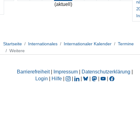
n
(aktuell)
2
In
Startseite
Internationales
Internationaler Kalender
Termine
Weitere
Barrierefreiheit
|
Impressum
|
Datenschutzerklärung
|
Login
|
Hilfe
|
|
|
|
|
|