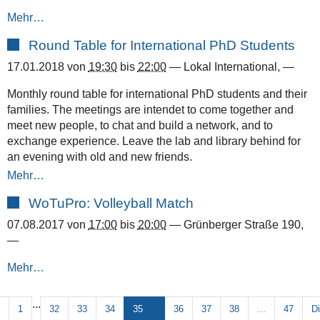
Mehr…
Round Table for International PhD Students
17.01.2018
von
19:30
bis
22:00
—
Lokal International
,
—
Monthly round table for international PhD students and their
families. The meetings are intendet to come together and
meet new people, to chat and build a network, and to
exchange experience. Leave the lab and library behind for
an evening with old and new friends.
Mehr…
WoTuPro: Volleyball Match
07.08.2017
von
17:00
bis
20:00
—
Grünberger Straße 190
,
—
Mehr…
...
1
32
33
34
35
36
37
38
...
47
D