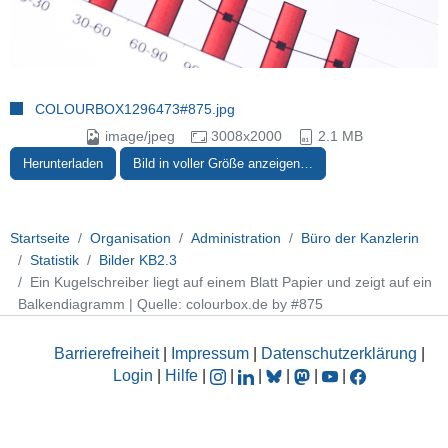
COLOURBOX1296473#875.jpg
image/jpeg
3008x2000
2.1 MB
Herunterladen
Bild in voller Größe anzeigen…
Startseite
Organisation
Administration
Büro der Kanzlerin
Statistik
Bilder KB2.3
Ein Kugelschreiber liegt auf einem Blatt Papier und zeigt auf ein
Balkendiagramm | Quelle: colourbox.de by #875
Barrierefreiheit
|
Impressum
|
Datenschutzerklärung
|
Login
|
Hilfe
|
|
|
|
|
|