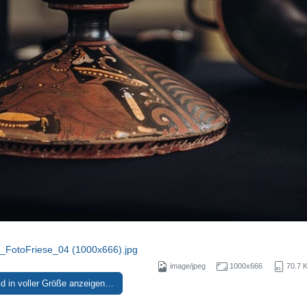
_FotoFriese_04 (1000x666).jpg
image/jpeg
1000x666
70.7 
ld in voller Größe anzeigen…