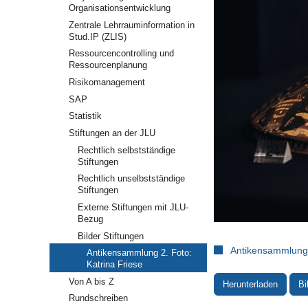
Organisationsentwicklung
Zentrale Lehrrauminformation in
Stud.IP (ZLIS)
Ressourcencontrolling und
Ressourcenplanung
Risikomanagement
SAP
Statistik
Stiftungen an der JLU
Rechtlich selbstständige
Stiftungen
Rechtlich unselbstständige
Stiftungen
Externe Stiftungen mit JLU-
Bezug
Bilder Stiftungen
Antikensammlung
Antikensammlung 2. Foto:
Katrina Friese
Von A bis Z
Herunterladen
Bi
Rundschreiben