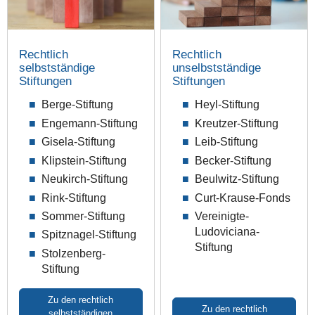
Rechtlich
Rechtlich
selbstständige
unselbstständige
Stiftungen
Stiftungen
Berge-Stiftung
Heyl-Stiftung
Engemann-Stiftung
Kreutzer-Stiftung
Gisela-Stiftung
Leib-Stiftung
Klipstein-Stiftung
Becker-Stiftung
Neukirch-Stiftung
Beulwitz-Stiftung
Rink-Stiftung
Curt-Krause-Fonds
Sommer-Stiftung
Vereinigte-
Ludoviciana-
Spitznagel-Stiftung
Stiftung
Stolzenberg-
Stiftung
Zu den rechtlich
Zu den rechtlich
selbstständigen