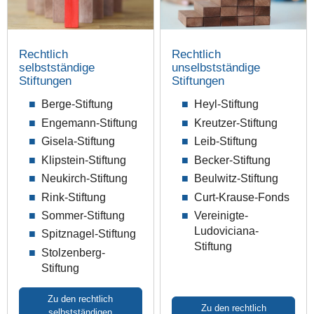
Rechtlich
Rechtlich
selbstständige
unselbstständige
Stiftungen
Stiftungen
Berge-Stiftung
Heyl-Stiftung
Engemann-Stiftung
Kreutzer-Stiftung
Gisela-Stiftung
Leib-Stiftung
Klipstein-Stiftung
Becker-Stiftung
Neukirch-Stiftung
Beulwitz-Stiftung
Rink-Stiftung
Curt-Krause-Fonds
Sommer-Stiftung
Vereinigte-
Ludoviciana-
Spitznagel-Stiftung
Stiftung
Stolzenberg-
Stiftung
Zu den rechtlich
Zu den rechtlich
selbstständigen