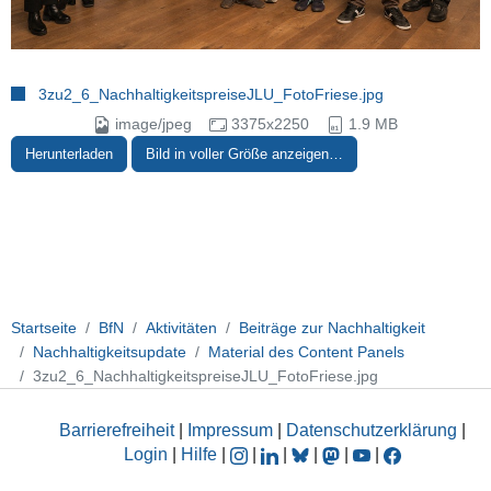
3zu2_6_NachhaltigkeitspreiseJLU_FotoFriese.jpg
image/jpeg
3375x2250
1.9 MB
Herunterladen
Bild in voller Größe anzeigen…
Startseite
BfN
Aktivitäten
Beiträge zur Nachhaltigkeit
Nachhaltigkeitsupdate
Material des Content Panels
3zu2_6_NachhaltigkeitspreiseJLU_FotoFriese.jpg
Barrierefreiheit
|
Impressum
|
Datenschutzerklärung
|
Login
|
Hilfe
|
|
|
|
|
|