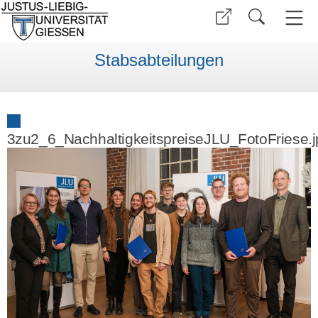
Stabsabteilungen
3zu2_6_NachhaltigkeitspreiseJLU_FotoFriese.j