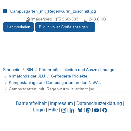
Campusgarten_mit_Regenwurm_zuschnitt.jpg
image/jpeg
960x533
243.6 KB
Herunterladen
Bild in voller Größe anzeigen…
Startseite
BfN
Fördermöglichkeiten und Auszeichnungen
Klimafonds der JLU
Geförderte Projekte
Kompostanlage am Campusgarten an den NaWis
Campusgarten_mit_Regenwurm_zuschnitt.jpg
Barrierefreiheit
|
Impressum
|
Datenschutzerklärung
|
Login
|
Hilfe
|
|
|
|
|
|