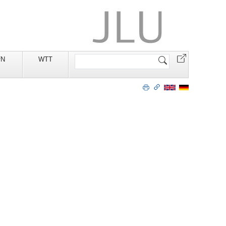
Website
fN
WTT
durchsuchen