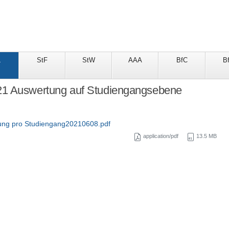
L
StF
StW
AAA
BfC
B
1 Auswertung auf Studiengangsebene
ung pro Studiengang20210608.pdf
application/pdf
13.5 MB