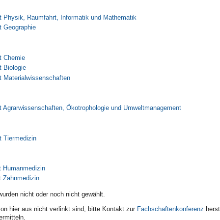
 Physik, Raumfahrt, Informatik und Mathematik
t Geographie
t Chemie
 Biologie
t Materialwissenschaften
t Agrarwissenschaften, Ökotrophologie und Umweltmanagement
 Tiermedizin
ft Humanmedizin
t Zahnmedizin
urden nicht oder noch nicht gewählt.
n hier aus nicht verlinkt sind, bitte Kontakt zur
Fachschaftenkonferenz
herst
ermitteln.