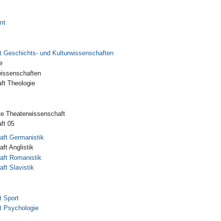
mt
t Geschichts- und Kulturwissenschaften
e
wissenschaften
ft Theologie
e Theaterwissenschaft
ft 05
ft Germanistik
ft Anglistik
ft Romanistik
ft Slavistik
t Sport
t Psychologie