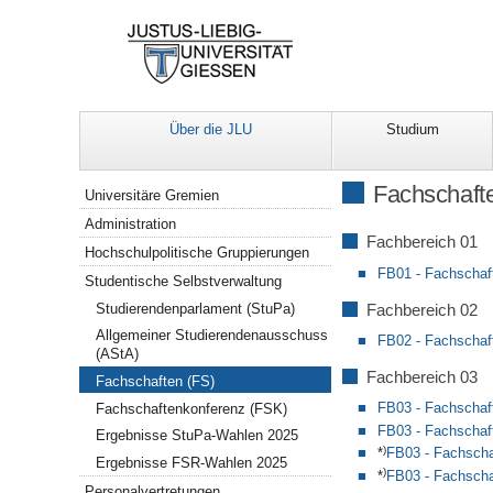
Über die JLU
Studium
Navigation
Fachschaft
Universitäre Gremien
Administration
Fachbereich 01
Hochschulpolitische Gruppierungen
FB01 -
Fachschaf
Studentische Selbstverwaltung
Studierendenparlament (StuPa)
Fachbereich 02
Allgemeiner Studierendenausschuss
FB02 - Fachschaf
(AStA)
Fachbereich 03
Fachschaften (FS)
FB03 - Fachschaf
Fachschaftenkonferenz (FSK)
FB03 - Fachschaf
Ergebnisse StuPa-Wahlen 2025
)
*
FB03 - Fachscha
Ergebnisse FSR-Wahlen 2025
)
*
FB03 - Fachscha
Personalvertretungen