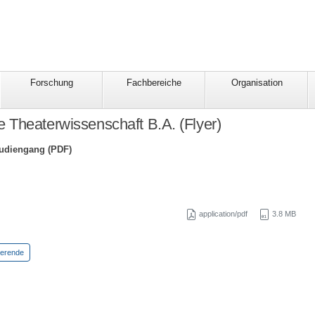
Forschung
Fachbereiche
Organisation
Theaterwissenschaft B.A. (Flyer)
udiengang (PDF)
application/pdf
3.8 MB
ierende