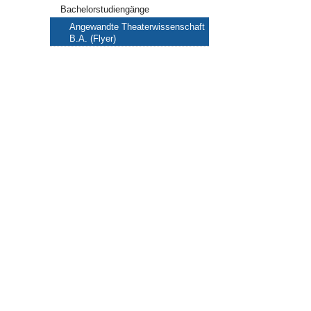
Bachelorstudiengänge
Angewandte Theaterwissenschaft
B.A. (Flyer)