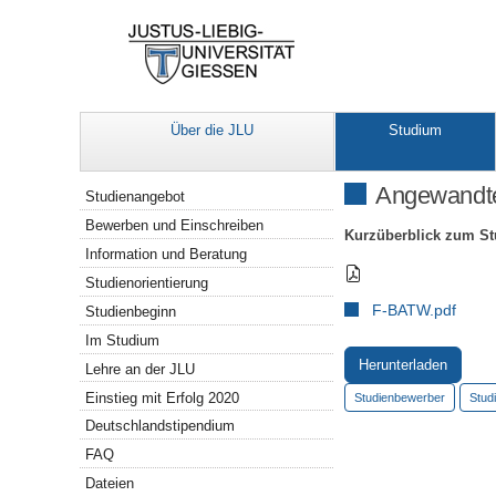
Über die JLU
Studium
Navigation
Angewandte 
Studienangebot
Bewerben und Einschreiben
Kurzüberblick zum St
Information und Beratung
Studienorientierung
F-BATW.pdf
Studienbeginn
Im Studium
Herunterladen
Lehre an der JLU
Einstieg mit Erfolg 2020
Studienbewerber
Stud
Deutschlandstipendium
FAQ
Dateien