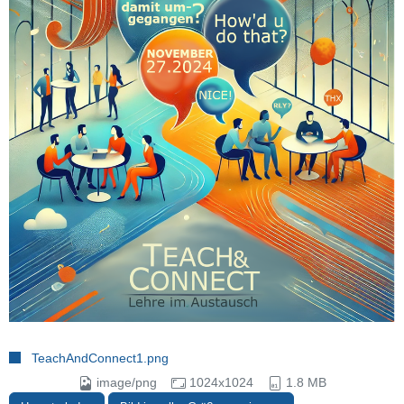
TeachAndConnect1.png
image/png
1024x1024
1.8 MB