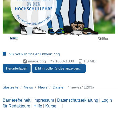
VR Walk In finaler Entwurf.png
image/png
1080x1080
1.3 MB
Herunterladen
Bild in voller Größe anzeigen…
Startseite
News
News
Dateien
news241203a
Barrierefreiheit
|
Impressum
|
Datenschutzerklärung
|
Login
für Redakteure
|
Hilfe
|
Kurse
|
|
|