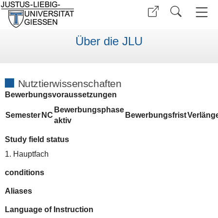
Über die JLU
Nutztierwissenschaften
Bewerbungsvoraussetzungen
Bewerbungsphase
Semester
NC
Bewerbungsfrist
Verläng
aktiv
Study field status
1. Hauptfach
conditions
Aliases
Language of Instruction