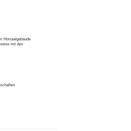
em Hörsaalgebäude
nreise mit den
nschaften