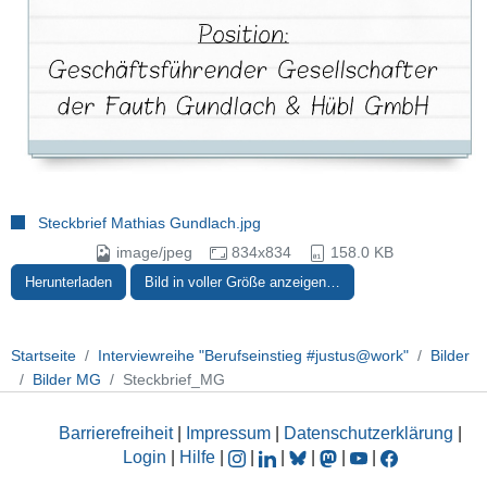
Steckbrief Mathias Gundlach.jpg
image/jpeg
834x834
158.0 KB
Herunterladen
Bild in voller Größe anzeigen…
Startseite
Interviewreihe "Berufseinstieg #justus@work"
Bilder
Bilder MG
Steckbrief_MG
Barrierefreiheit
|
Impressum
|
Datenschutzerklärung
|
Login
|
Hilfe
|
|
|
|
|
|