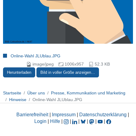
Online-Wahl JLUblau.JPG
image/jpeg
1006x957
52.3 KB
Herunterladen
Bild in voller Größe anzeigen…
Startseite
Über uns
Presse, Kommunikation und Marketing
Hinweise
Online-Wahl JLUblau.JPG
Barrierefreiheit
|
Impressum
|
Datenschutzerklärung
|
Login
|
Hilfe
|
|
|
|
|
|