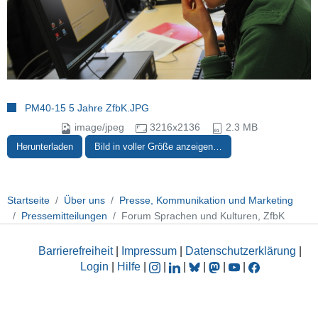
PM40-15 5 Jahre ZfbK.JPG
image/jpeg
3216x2136
2.3 MB
Herunterladen
Bild in voller Größe anzeigen…
Startseite
Über uns
Presse, Kommunikation und Marketing
Pressemitteilungen
Forum Sprachen und Kulturen, ZfbK
Barrierefreiheit
|
Impressum
|
Datenschutzerklärung
|
Login
|
Hilfe
|
|
|
|
|
|