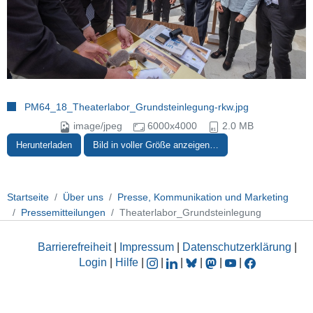
PM64_18_Theaterlabor_Grundsteinlegung-rkw.jpg
image/jpeg
6000x4000
2.0 MB
Herunterladen
Bild in voller Größe anzeigen…
Startseite
Über uns
Presse, Kommunikation und Marketing
Pressemitteilungen
Theaterlabor_Grundsteinlegung
Barrierefreiheit
|
Impressum
|
Datenschutzerklärung
|
Login
|
Hilfe
|
|
|
|
|
|