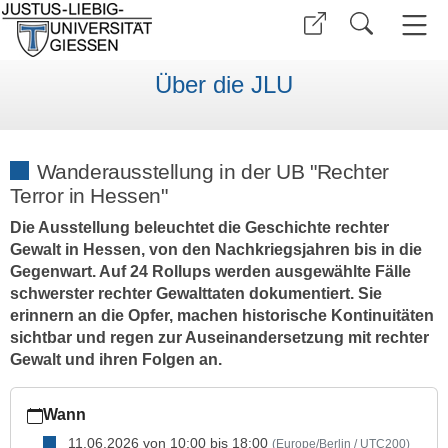
Über die JLU
Wanderausstellung in der UB "Rechter
Terror in Hessen"
Die Ausstellung beleuchtet die Geschichte rechter
Gewalt in Hessen, von den Nachkriegsjahren bis in die
Gegenwart. Auf 24 Rollups werden ausgewählte Fälle
schwerster rechter Gewalttaten dokumentiert. Sie
erinnern an die Opfer, machen historische Kontinuitäten
sichtbar und regen zur Auseinandersetzung mit rechter
Gewalt und ihren Folgen an.
https://www.uni-
Wann
giessen.de/de/ueber-
uns/veranstaltungen/ausstellungen/wanderausstellung-
11.06.2026
von
10:00
bis
18:00
(Europe/Berlin / UTC200)