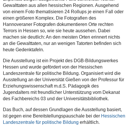
ausgewählte
Gewalttaten aus allen hessischen Regionen. Ausgehend
Fälle
von einem Foto thematisieren 24 Rollups je einen Fall oder
schwerster
einen größeren Komplex. Die Fotografien des
rechter
Hannoveraner Fotografen dokumentieren Orte rechten
Gewalttaten
Terrors in Hessen so, wie sie heute aussehen. Dabei
dokumentiert.
machen sie deutlich: An den meisten Orten erinnert nichts
Sie
an die Gewalttaten, nur an wenigen Tatorten befinden sich
erinnern
heute Gedenktafeln.
an
Die Ausstellung ist ein Projekt des DGB-Bildungswerkes
die
Hessen und wurde gefördert von der Hessischen
Opfer,
Landeszentrale für politische Bildung. Organisiert wird die
machen
Ausstellung an der Universität Gießen von der Professur für
historische
Erziehungswissenschaft m.d.S. Pädagogik des
Kontinuitäten
Jugendalters mit freundlicher Unterstützung vom Dekanat
sichtbar
des Fachbereichs 03 und der Universitätsbibliothek.
und
regen
Das Buch, auf dessen Grundlagen die Ausstellung basiert,
zur
ist gegen eine Bereitstellungspauschale bei der
Hessischen
Auseinandersetzung
Landeszentrale für politische Bildung
erhältlich.
mit