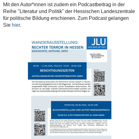
rechter
Mit den Autor*innen ist zudem ein Podcastbeitrag in der
Gewalt
Reihe "Literatur und Politik" der Hessischen Landeszentrale
und
für politische Bildung erschienen. Zum Podcast gelangen
ihren
Sie
hier
.
Folgen
an.