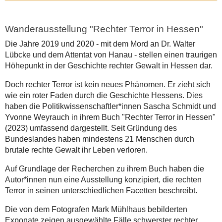
Die
Ausstellung
Wanderausstellung "Rechter Terror in Hessen"
beleuchtet
Die Jahre 2019 und 2020 - mit dem Mord an Dr. Walter
die
Lübcke und dem Attentat von Hanau - stellen einen traurigen
Geschichte
Höhepunkt in der Geschichte rechter Gewalt in Hessen dar.
rechter
Gewalt
Doch rechter Terror ist kein neues Phänomen. Er zieht sich
in
wie ein roter Faden durch die Geschichte Hessens. Dies
Hessen,
haben die Politikwissenschaftler*innen Sascha Schmidt und
von
Yvonne Weyrauch in ihrem Buch "Rechter Terror in Hessen"
den
(2023) umfassend dargestellt. Seit Gründung des
Nachkriegsjahren
Bundeslandes haben mindestens 21 Menschen durch
bis
brutale rechte Gewalt ihr Leben verloren.
in
die
Auf Grundlage der Recherchen zu ihrem Buch haben die
Gegenwart.
Autor*innen nun eine Ausstellung konzipiert, die rechten
Auf
Terror in seinen unterschiedlichen Facetten beschreibt.
24
Rollups
Die von dem Fotografen Mark Mühlhaus bebilderten
werden
Exponate zeigen ausgewählte Fälle schwerster rechter