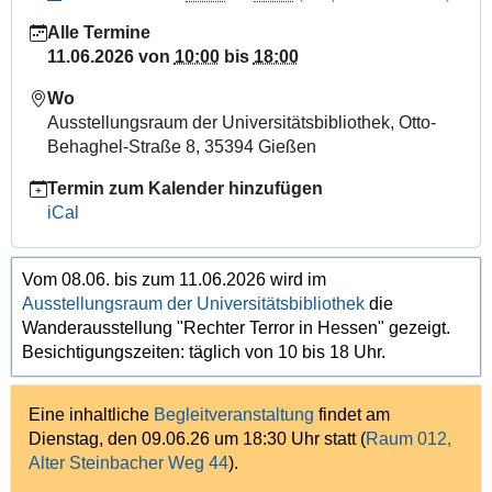
rechter-
Alle Termine
terror-
11.06.2026
von
10:00
bis
18:00
in-
hessen/2026-
Wo
06-
Ausstellungsraum der Universitätsbibliothek, Otto-
11
Behaghel-Straße 8, 35394 Gießen
Wanderausstellung
Termin zum Kalender hinzufügen
in
iCal
der
UB
"Rechter
Vom 08.06. bis zum 11.06.2026 wird im
Terror
Ausstellungsraum der Universitätsbibliothek
die
in
Wanderausstellung "Rechter Terror in Hessen" gezeigt.
Hessen"
Besichtigungszeiten: täglich von 10 bis 18 Uhr.
2026-
06-
11T10:00:00+02:00
Eine inhaltliche
Begleitveranstaltung
findet am
Dienstag, den 09.06.26 um 18:30 Uhr statt (
Raum 012,
2026-
Alter Steinbacher Weg 44
).
06-
11T18:00:00+02:00