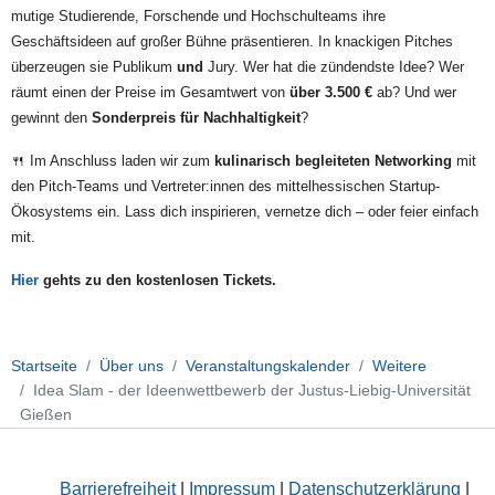
frei
mutige Studierende, Forschende und Hochschulteams ihre
für
Geschäftsideen auf großer Bühne präsentieren. In knackigen Pitches
die
überzeugen sie Publikum
und
Jury. Wer hat die zündendste Idee? Wer
besten
räumt einen der Preise im Gesamtwert von
über 3.500 €
ab? Und wer
Ideen
gewinnt den
Sonderpreis für Nachhaltigkeit
?
der
JLU!
🍴
Im Anschluss laden wir zum
kulinarisch begleiteten Networking
mit
📅 17.
den Pitch-Teams und Vertreter:innen des mittelhessischen Startup-
Juni
Ökosystems ein. Lass dich inspirieren, vernetze dich – oder feier einfach
2026 | 🕔 Beginn:
mit.
17:00
Uhr
Hier
gehts zu den kostenlosen Tickets.
(Einlass
ab
16:30
Startseite
Über uns
Veranstaltungskalender
Weitere
Uhr)
Idea Slam - der Ideenwettbewerb der Justus-Liebig-Universität
📍 Aula
Gießen
im
Uni-
Hauptgebäude,
Barrierefreiheit
|
Impressum
|
Datenschutzerklärung
|
Ludwigstraße