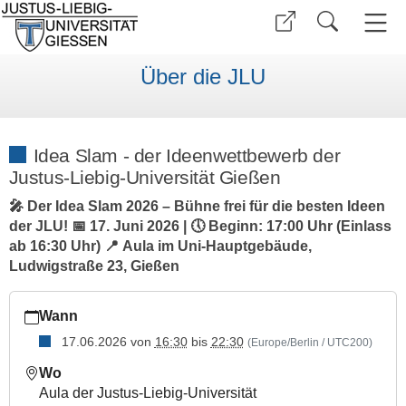
Über die JLU
Idea Slam - der Ideenwettbewerb der
Justus-Liebig-Universität Gießen
🎤 Der Idea Slam 2026 – Bühne frei für die besten Ideen
der JLU! 📅 17. Juni 2026 | 🕔 Beginn: 17:00 Uhr (Einlass
ab 16:30 Uhr) 📍 Aula im Uni-Hauptgebäude,
Ludwigstraße 23, Gießen
https://www.uni-
Wann
giessen.de/de/ueber-
uns/veranstaltungen/sonstige/ideaslam_26
17.06.2026
von
16:30
bis
22:30
(Europe/Berlin / UTC200)
Idea
Wo
Slam
Aula der Justus-Liebig-Universität
-