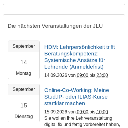
Die nächsten Veranstaltungen der JLU
2
September
HDM: Lehrpersönlichkeit trifft
0
Beratungskompetenz:
2
Systemische Ansätze für
14
6
Lehrende (Anmeldefrist)
-
Montag
0
14.09.2026
von
09:00
bis
23:00
9
2
-
September
Online-Co-Working: Meine
0
1
Stud.IP- oder ILIAS-Kurse
2
4
startklar machen
15
6
T
-
15.09.2026
von
09:00
bis
10:00
0
Dienstag
0
Sie wollen Ihre Lehrveranstaltung
9
9
digital fix und fertig vorbereitet haben,
: