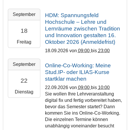
2
4
-
0
6
T
1
0
2
September
-
HDM: Spannungsfeld
2
7
:
0
0
Hochschule – Lehre und
3
T
0
2
9
:
0
Lernräume zwischen Tradition
0
18
6
-
0
9
und Innovation gestalten 16.
+
-
1
0
:
Oktober 2026 (Anmeldefrist)
0
Freitag
0
5
:
0
2
9
18.09.2026
von
09:00
bis
23:00
T
0
0
:
-
1
0
:
0
2
1
September
Online-Co-Working: Meine
0
+
0
0
0
8
Stud.IP- oder ILIAS-Kurse
:
0
0
2
2
T
startklar machen
0
2
+
22
6
0
0
0
:
0
-
22.09.2026
von
09:00
bis
10:00
2
9
:
0
2
Dienstag
0
Sie wollen Ihre Lehrveranstaltung
6
:
0
0
:
9
digital fix und fertig vorbereitet haben,
-
0
0
0
P
-
bevor das Semester startet? Dann
0
0
+
0
h
2
kommen Sie ins Online-Co-Working.
9
:
0
i
2
2
Die einzelnen Termine können
-
0
2
l
0
T
unabhängig voneinander besucht
1
0
: