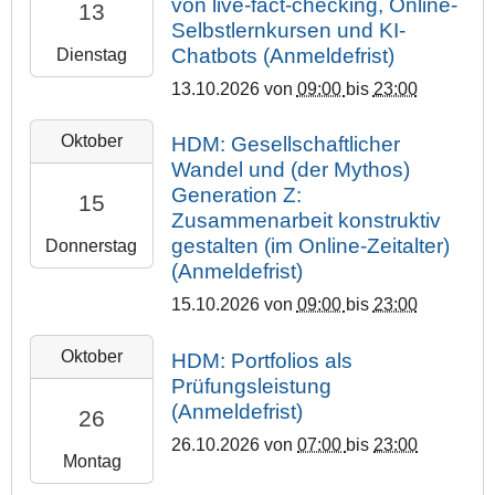
von live-fact-checking, Online-
13
6
T
r
0
U
Selbstlernkursen und KI-
2
-
0
s
0
n
0
Chatbots (Anmeldefrist)
Dienstag
1
7
i
+
i
2
0
13.10.2026
von
09:00
bis
23:00
:
t
0
v
6
-
0
ä
2
e
-
2
1
0
Oktober
t
:
HDM: Gesellschaftlicher
r
1
0
3
:
s
0
Wandel und (der Mythos)
s
0
2
T
0
h
0
i
Generation Z:
-
15
6
0
0
a
t
Zusammenarbeit konstruktiv
2
0
-
9
+
u
ä
0
gestalten (im Online-Zeitalter)
Donnerstag
8
1
:
0
p
t
2
(Anmeldefrist)
T
0
0
2
t
G
6
1
-
0
15.10.2026
von
09:00
bis
23:00
:
g
i
-
6
1
:
0
e
e
1
:
2
5
0
0
Oktober
HDM: Portfolios als
b
ß
0
0
0
T
0
Prüfungsleistung
ä
2
e
-
0
2
0
+
u
(Anmeldefrist)
0
n
1
26
:
6
9
0
d
2
2
0
-
26.10.2026
von
07:00
bis
23:00
:
2
e
6
Montag
T
0
1
0
:
,
-
2
+
0