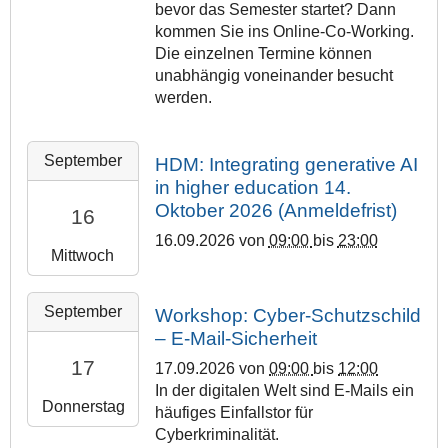
-
bevor das Semester startet? Dann
0
1
kommen Sie ins Online-Co-Working.
0
5
Die einzelnen Termine können
:
T
unabhängig voneinander besucht
0
0
werden.
0
9
+
:
0
2
September
HDM: Integrating generative AI
0
2
0
0
in higher education 14.
:
2
:
Oktober 2026 (Anmeldefrist)
0
16
6
0
0
-
16.09.2026
von
09:00
bis
23:00
0
Mittwoch
2
0
+
0
9
0
2
2
-
September
Workshop: Cyber-Schutzschild
2
6
0
1
– E-Mail-Sicherheit
:
-
2
6
0
17
17.09.2026
von
09:00
bis
12:00
0
6
T
0
In der digitalen Welt sind E-Mails ein
9
-
0
Donnerstag
2
häufiges Einfallstor für
-
0
9
0
Cyberkriminalität.
1
9
: