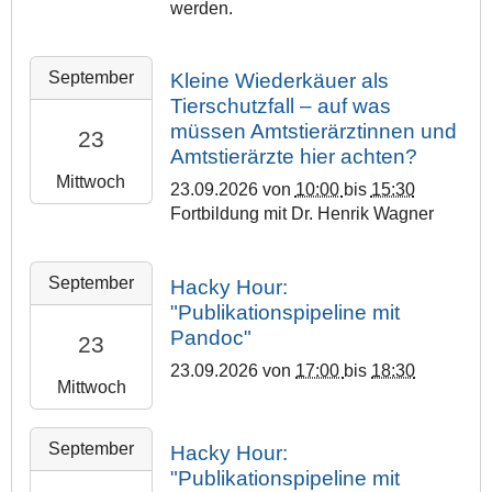
i
2
0
werden.
6
+
0
p
6
9
T
0
0
p
-
:
2
2
2
O
September
s
0
Kleine Wiederkäuer als
0
3
:
0
n
-
9
0
Tierschutzfall – auf was
:
0
2
l
U
-
:
müssen Amtstierärztinnen und
0
0
23
6
i
n
1
0
0
Amtstierärzte hier achten?
2
-
n
i
7
0
:
Mittwoch
0
0
23.09.2026
von
10:00
bis
15:30
e
v
T
+
0
2
9
Fortbildung mit Dr. Henrik Wagner
–
e
1
0
0
6
-
B
r
2
2
+
-
2
B
s
:
:
2
0
0
September
3
Hacky Hour:
B
i
0
0
0
2
9
T
"Publikationspipeline mit
t
0
0
2
:
-
1
Pandoc"
23
ä
:
6
0
2
1
0
t
0
-
23.09.2026
von
17:00
bis
18:30
0
0
8
:
Mittwoch
M
0
0
2
P
T
0
a
+
9
6
h
2
0
2
r
0
-
-
i
September
Hacky Hour:
3
:
0
b
2
2
0
l
:
"Publikationspipeline mit
0
2
u
:
3