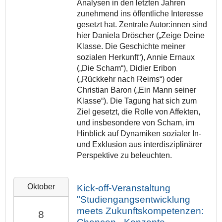
:
0
Analysen in den letzten Jahren
0
2
6
3
e
0
0
zunehmend ins öffentliche Interesse
0
:
-
9
n
0
:
gesetzt hat. Zentrale Autor:innen sind
0
P
1
0
+
0
hier Daniela Dröscher („Zeige Deine
0
h
0
G
0
0
Klasse. Die Geschichte meiner
i
2
-
i
2
+
sozialen Herkunft“), Annie Ernaux
l
0
0
e
:
0
(„Die Scham“), Didier Eribon
i
2
9
ß
0
2
(„Rückkehr nach Reims“) oder
p
6
T
e
0
:
Christian Baron („Ein Mann seiner
p
-
2
n
0
Klasse“). Die Tagung hat sich zum
O
s
1
3
0
Ziel gesetzt, die Rolle von Affekten,
n
-
0
:
und insbesondere von Scham, im
l
2
U
-
5
Hinblick auf Dynamiken sozialer In-
i
0
n
0
9
und Exklusion aus interdisziplinärer
n
2
i
8
:
Perspektive zu beleuchten.
e
6
v
T
5
–
-
e
2
9
B
1
r
3
+
2
Oktober
Kick-off-Veranstaltung
B
0
s
:
0
0
"Studiengangsentwicklung
B
-
i
0
2
2
meets Zukunftskompetenzen:
0
t
0
8
:
6
9