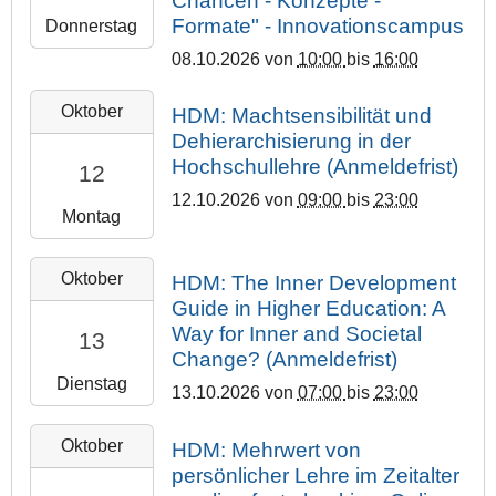
Chancen - Konzepte -
ä
:
0
-
T
Formate" - Innovationscampus
Donnerstag
t
0
0
1
1
M
0
0
08.10.2026
von
10:00
bis
16:00
4
a
+
-
:
r
0
2
0
Oktober
HDM: Machtsensibilität und
0
b
2
0
8
Dehierarchisierung in der
0
u
:
2
T
Hochschullehre (Anmeldefrist)
:
12
r
0
6
1
0
g
0
-
12.10.2026
von
09:00
bis
23:00
0
Montag
0
1
J
:
+
0
u
0
0
2
-
s
0
Oktober
HDM: The Inner Development
2
0
1
t
:
Guide in Higher Education: A
:
2
2
u
0
Way for Inner and Societal
13
0
6
T
s
0
Change? (Anmeldefrist)
0
-
0
L
+
Dienstag
1
13.10.2026
von
07:00
bis
23:00
U
9
i
0
0
n
:
e
2
2
-
i
0
b
Oktober
:
HDM: Mehrwert von
0
1
v
0
i
0
persönlicher Lehre im Zeitalter
2
3
e
:
g
0