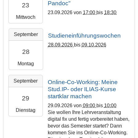
9
i
0
Pandoc"
0
23
6
r
0
T
-
p
0
+
-
23.09.2026
von
17:00
bis
18:30
g
0
1
2
p
:
0
Mittwoch
0
7
P
2
s
0
2
9
:
r
T
-
0
:
2
-
0
ä
September
1
Studieneinführungswochen
U
+
0
0
2
0
s
0
n
0
0
28.09.2026
bis
09.10.2026
2
3
:
e
:
i
2
28
2
6
T
0
n
0
v
:
0
-
1
0
z
0
e
0
Montag
2
0
7
+
:
:
r
0
6
9
:
0
R
0
s
P
2
-
-
0
2
September
Online-Co-Working: Meine
a
0
i
h
0
0
2
0
:
Stud.IP- oder ILIAS-Kurse
u
+
t
i
2
9
8
:
0
m
startklar machen
0
ä
29
l
6
-
T
0
0
1
2
t
i
-
29.09.2026
von
09:00
bis
10:00
2
0
0
,
:
2
M
Dienstag
p
0
Sie wollen Ihre Lehrveranstaltung
3
0
+
E
0
0
a
p
9
digital fix und fertig vorbereitet haben,
T
:
0
G
0
2
r
s
-
bevor das Semester startet? Dann
1
0
2
,
6
b
O
-
2
kommen Sie ins Online-Co-Working.
5
0
:
H
-
u
n