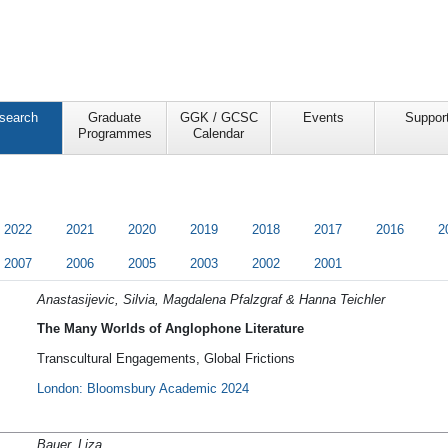
search
Graduate
GGK / GCSC
Events
Suppor
Programmes
Calendar
2022
2021
2020
2019
2018
2017
2016
2
2007
2006
2005
2003
2002
2001
Anastasijevic, Silvia, Magdalena Pfalzgraf & Hanna Teichler
The Many Worlds of Anglophone Literature
Transcultural Engagements, Global Frictions
London: Bloomsbury Academic 2024
Bauer, Liza