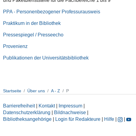
und Paketdienststelle für die Fachbereiche 1 bis 9
PPA - Personenbezogener Professurausweis
Praktikum in der Bibliothek
Pressespiegel / Presseecho
Provenienz
Publikationen der Universitätsbibliothek
Startseite
Über uns
A - Z
P
Barrierefreiheit
|
Kontakt
|
Impressum
|
Datenschutzerklärung
|
Bildnachweise
|
Bibliotheksangehörige
|
Login für Redakteure
|
Hilfe
|
|