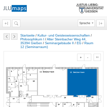
Sprache
Startseite
/
Kultur- und Geisteswissenschaften
/
Philosophikum I
/
Alter Steinbacher Weg 44,
35394 Gießen
/
Seminargebäude II
/
EG
/
Raum
12 (Seminarraum)
+
-
1:1
8
7
5
11 Seminarraum
22
12 Seminarraum
9
6
4
10
23
3
21
2
1
25
24
20
19
16
13
18
26