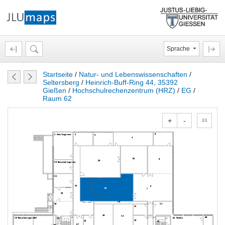
Sprache
Startseite
/
Natur- und Lebenswissenschaften
/
Seltersberg
/
Heinrich-Buff-Ring 44, 35392
Gießen
/
Hochschulrechenzentrum (HRZ)
/
EG
/
Raum 62
+
-
1:1
5
1 Schulungsraum
2
3
4
61
6
25
23 Besprechungsraum
22
24
8
62
20
68
16
19
11
12
15
14
31
30
69
27
34 Studio
26 Besprechungsraum
29
32
13
18
38
28
37