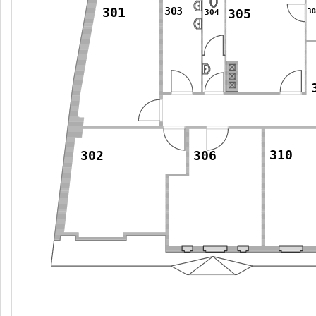
303
301
30
304
305
310
302
306