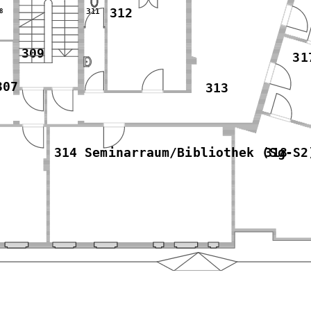
8
311
312
309
31
307
313
318
314 Seminarraum/Bibliothek (Sg-S2