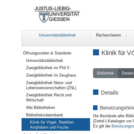
Universitätsbibliothek
Recherchieren
Navigation
Klinik für 
Öffnungszeiten & Standorte
Universitätsbibliothek
Zweigbibliothek im Phil II
Bibliothek
Details
Zweigbibliothek im Zeughaus
Zweigbibliothek Natur- und
Lebenswissenschaften (ZNL)
Details
Zweigbibliothek Recht und
Wirtschaft
Benutzungshin
Alle Bibliotheken
Bibliotheksdatenbank
Die Bestände aller Bibl
(Zettel-) Katalogen vor 
Klinik für Vögel, Reptilien,
Es gilt die
Benutzungso
Amphibien und Fische