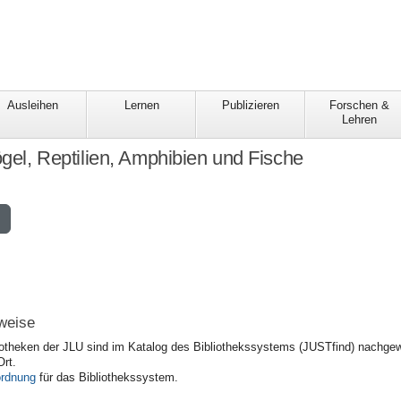
Ausleihen
Lernen
Publizieren
Forschen &
Lehren
Vögel, Reptilien, Amphibien und Fische
weise
iotheken der JLU sind im Katalog des Bibliothekssystems (JUSTfind) nachgewi
Ort.
rdnung
für das Bibliothekssystem.