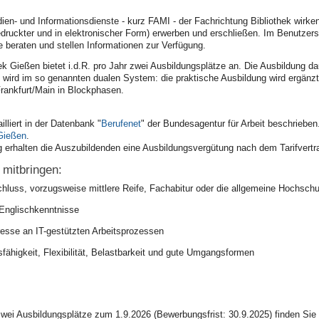
ien- und Informationsdienste - kurz FAMI - der Fachrichtung Bibliothek wirk
edruckter und in elektronischer Form) erwerben und erschließen. Im Benutzer
e beraten und stellen Informationen zur Verfügung.
hek Gießen bietet i.d.R. pro Jahr zwei Ausbildungsplätze an. Die Ausbildung d
t wird im so genannten dualen System: die praktische Ausbildung wird ergänz
Frankfurt/Main in Blockphasen.
illiert in der Datenbank "
Berufenet
" der Bundesagentur für Arbeit beschrieben
Gießen
.
 erhalten die Auszubildenden eine Ausbildungsvergütung nach dem Tarifvert
 mitbringen:
hluss, vorzugsweise mittlere Reife, Fachabitur oder die allgemeine Hochschul
 Englischkenntnisse
resse an IT-gestützten Arbeitsprozessen
nsfähigkeit, Flexibilität, Belastbarkeit und gute Umgangsformen
zwei Ausbildungsplätze zum 1.9.2026 (Bewerbungsfrist: 30.9.2025) finden Sie