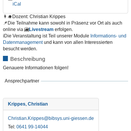
iCal
2026-
06-
👨‍🎓Dozent: Christian Krippes
24T10:15:00+02:00
📌Die Teilnahme kann sowohl in Präsenz vor Ort als auch
2026-
online via 🎦
Livestream
erfolgen.
06-
ℹ️Die Veranstaltung ist Teil unserer Module
Informations- und
24T11:45:00+02:00
Datenmanagement
und kann von allen Interessierten
besucht werden.
Beschreibung
Genauere Informationen folgen!
Ansprechpartner
Krippes, Christian
Christian.Krippes
Tel:
0641 99-14044