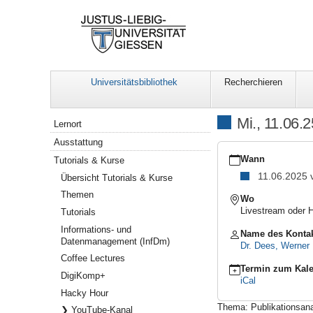
Universitätsbibliothek
Recherchieren
Navigation
Mi., 11.06.2
Lernort
Ausstattung
https://www.uni-
giessen.de/ub/de/lern/t
Wann
Tutorials & Kurse
Mi.,
11.06.2025
Übersicht Tutorials & Kurse
11.06.25:
Themen
InfDm
Wo
II:
Livestream oder H
Tutorials
Publikationsanalyse
Informations- und
Name des Konta
2025-
Datenmanagement (InfDm)
Dr. Dees, Werner
06-
Coffee Lectures
11T10:15:00+02:00
Termin zum Kale
2025-
DigiKomp+
iCal
06-
Hacky Hour
11T11:45:00+02:00
Thema: Publikationsan
❯ YouTube-Kanal