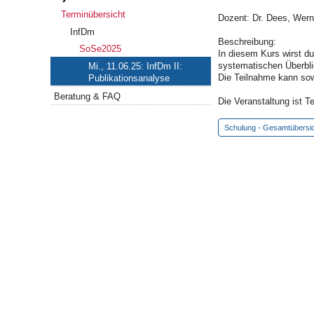
Terminübersicht
Dozent: Dr. Dees, Wern
InfDm
Beschreibung:
SoSe2025
In diesem Kurs wirst d
systematischen Überblic
Mi., 11.06.25: InfDm II:
Die Teilnahme kann sow
Publikationsanalyse
Beratung & FAQ
Die Veranstaltung ist T
Schulung - Gesamtübersi