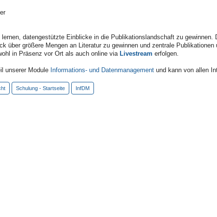
er
u lernen, datengestützte Einblicke in die Publikationslandschaft zu gewinne
k über größere Mengen an Literatur zu gewinnen und zentrale Publikationen u
ohl in Präsenz vor Ort als auch online via
Livestream
erfolgen.
eil unserer Module
Informations- und Datenmanagement
und kann von allen In
cht
Schulung - Startseite
InfDM