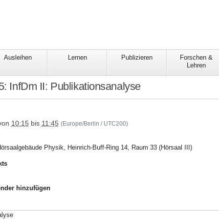
Ausleihen
Lernen
Publizieren
Forschen &
Lehren
5: InfDm II: Publikationsanalyse
utku/termine/infdm/sose2025/infdmii_publ
von
10:15
bis
11:45
(Europe/Berlin / UTC200)
örsaalgebäude Physik, Heinrich-Buff-Ring 14, Raum 33 (Hörsaal III)
kts
nder hinzufügen
alyse