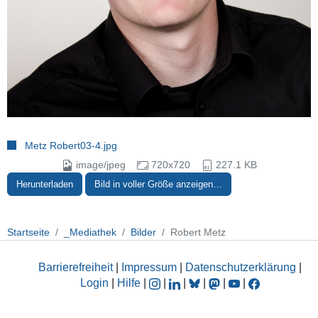
Metz Robert03-4.jpg
image/jpeg
720x720
227.1 KB
Herunterladen
Bild in voller Größe anzeigen…
Startseite
_Mediathek
Bilder
Robert Metz
Barrierefreiheit
|
Impressum
|
Datenschutzerklärung
|
Login
|
Hilfe
|
|
|
|
|
|