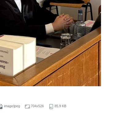
image/jpeg
704x526
85.9 KB