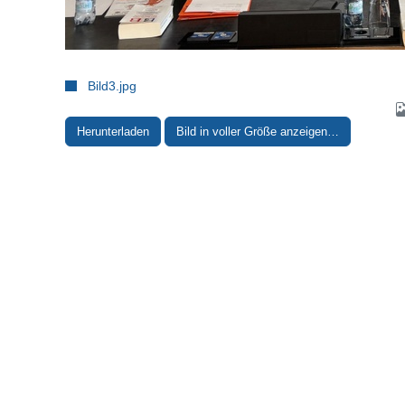
Bild3.jpg
Herunterladen
Bild in voller Größe anzeigen…