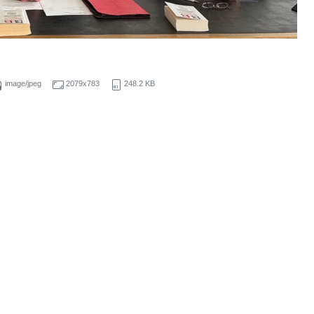
image/jpeg
2079x783
248.2 KB