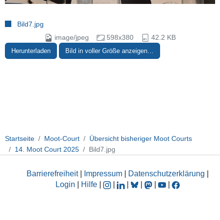
Bild7.jpg
image/jpeg
598x380
42.2 KB
Herunterladen
Bild in voller Größe anzeigen…
Startseite
Moot-Court
Übersicht bisheriger Moot Courts
14. Moot Court 2025
Bild7.jpg
Barrierefreiheit
|
Impressum
|
Datenschutzerklärung
|
Login
|
Hilfe
|
|
|
|
|
|