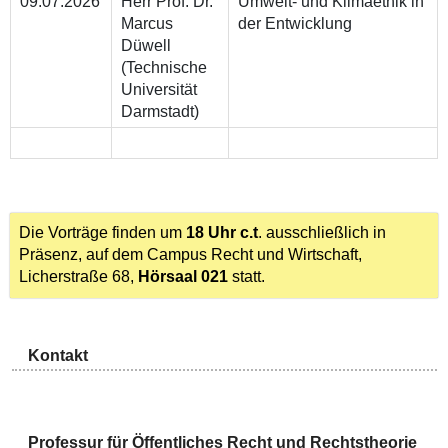
09.07.2026
Herr Prof. Dr.
Umwelt- und Klimaethik in
Marcus
der Entwicklung
Düwell
(Technische
Universität
Darmstadt)
Die Vorträge finden um
18 Uhr c.t
. ausschließlich in
Präsenz, auf dem Campus Recht und Wirtschaft,
Licherstraße 68,
Hörsaal 021
statt.
Kontakt
Professur für Öffentliches Recht und Rechtstheorie