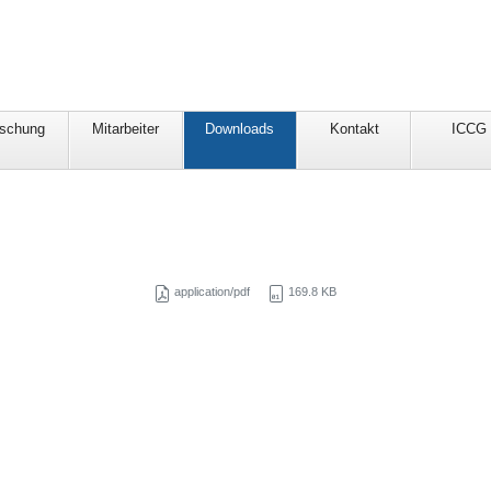
rschung
Mitarbeiter
Downloads
Kontakt
ICCG
application/pdf
169.8 KB