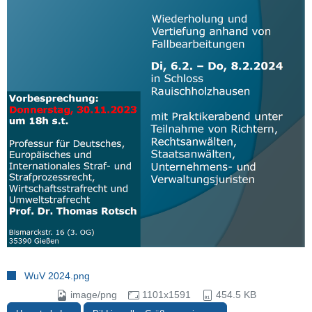
WuV 2024.png
image/png
1101x1591
454.5 KB