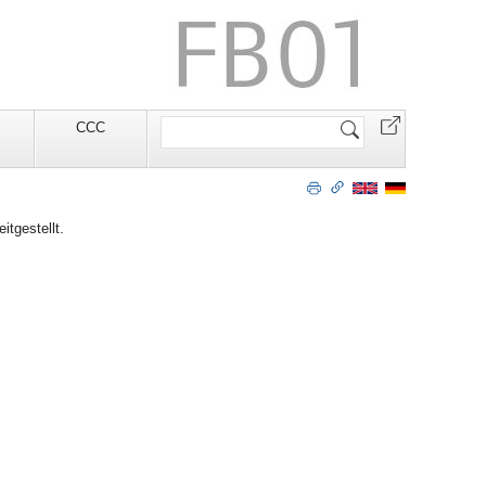
Website
CCC
durchsuchen
itgestellt.