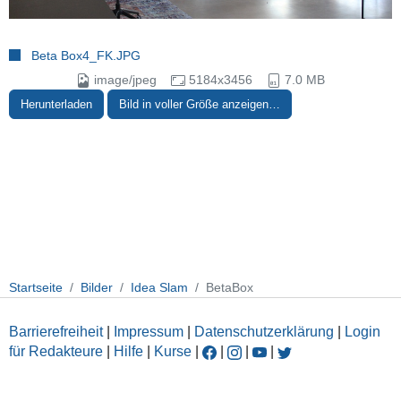
Beta Box4_FK.JPG
image/jpeg
5184x3456
7.0 MB
Herunterladen
Bild in voller Größe anzeigen…
Startseite
Bilder
Idea Slam
BetaBox
Barrierefreiheit
|
Impressum
|
Datenschutzerklärung
|
Login
für Redakteure
|
Hilfe
|
Kurse
|
|
|
|