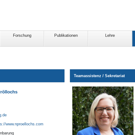
Forschung
Publikationen
Lehre
Teamassistenz / Sekretariat
Pröllochs
g.de
ps://www.nproellochs.com
inbarung