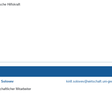
sche Hilfskraft
ll Solovev
kirill.solovev@wirtschaft.uni-gi
haftlicher Mitarbeiter