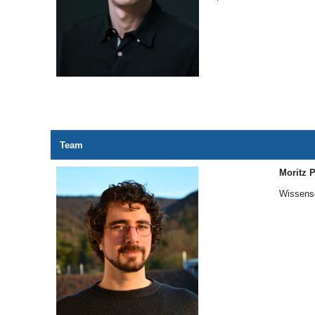
Team
Moritz P
Wissensc