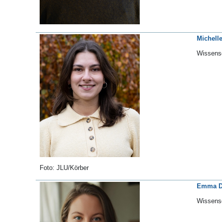
Michell
Wissensc
Foto: JLU/Körber
Emma De
Wissensc