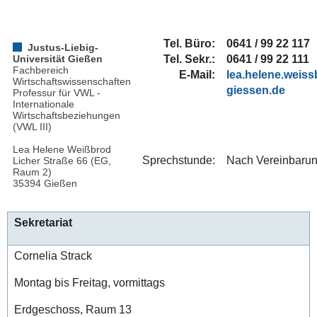
Tel. Büro:
0641 / 99 22 117
Justus-Liebig-
Tel. Sekr.:
0641
/
99 22 111
Universität Gießen
Fachbereich
E-Mail:
lea.helene.weiss
Wirtschaftswissenschaften
Professur für VWL -
Internationale
Wirtschaftsbeziehungen
(VWL III)
Lea Helene Weißbrod
Sprechstunde:
Nach Vereinbaru
Licher Straße 66 (EG,
Raum 2)
35394 Gießen
Sekretariat
Cornelia Strack
Montag bis Freitag, vormittags
Erdgeschoss, Raum 13