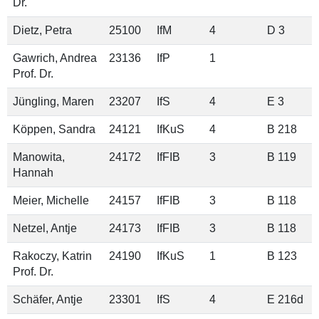
Dr.
Dietz, Petra
25100
IfM
4
D 3
Gawrich, Andrea
23136
IfP
1
Prof. Dr.
Jüngling, Maren
23207
IfS
4
E 3
Köppen, Sandra
24121
IfKuS
4
B 218
Manowita,
24172
IfFIB
3
B 119
Hannah
Meier, Michelle
24157
IfFIB
3
B 118
Netzel, Antje
24173
IfFIB
3
B 118
Rakoczy, Katrin
24190
IfKuS
1
B 123
Prof. Dr.
Schäfer, Antje
23301
IfS
4
E 216d