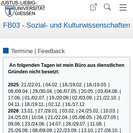
FB03 - Sozial- und Kulturwissenschaften
Termine | Feedback
A
n folgenden Tagen ist mein Büro
aus dienstlichen
Gründen nicht besetzt:
2025
: 21./22.01. | 04.02. | 18./19.02. | 18./19.03. |
08./09.04. | 29./30.04. | 06./07.05. | 20.05. | 03./04.06. |
17.06. | 01./02.07. | 19./20.08 | 02./03.09. | 21./22.10. |
04.11. | 18./19.11. | 02.12. | 16./17.12
2026
: 13.01. | 27./28.01. | 03.02. | 24./25.02. | 10.03. |
24./25.03 | 10.04. | 21./22.04. | 05./06.05. | 26./27.05 |
09.06. | 23./24.06. | 14.07. | 28./29.07. | 11.08. |
25./26.08. | 08./09.09. | 22./23.09. | 13.10. | 27./28.10. |