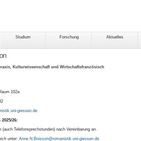
Studium
Forschung
Aktuelles
on
axis, Kulturwissenschaft und Wirtschaftsfranzösisch
, Raum 102a
32
 2025/26:
n (auch Telefonsprechstunden) nach Vereinbarung an.
mich unter:
Anne.N.Boisson