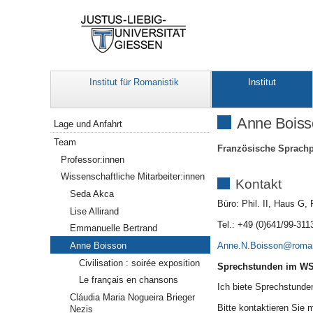
Institut für Romanistik
Institut
Navigation
Anne Boiss
Lage und Anfahrt
Team
Französische Sprachpr
Professor:innen
Wissenschaftliche Mitarbeiter:innen
Kontakt
Seda Akca
Büro: Phil. II, Haus G
Lise Allirand
Tel.: +49 (0)641/99-311
Emmanuelle Bertrand
Anne.N.Boisson
Anne Boisson
Civilisation : soirée exposition
Sprechstunden im WS
Le français en chansons
Ich biete Sprechstunde
Cláudia Maria Nogueira Brieger
Bitte kontaktieren Sie 
Nezis