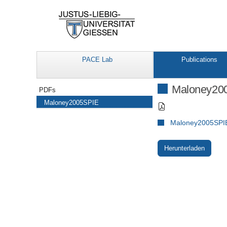
PACE Lab
Publications
Navigation
Maloney20
PDFs
Maloney2005SPIE
Maloney2005SPIE
Herunterladen