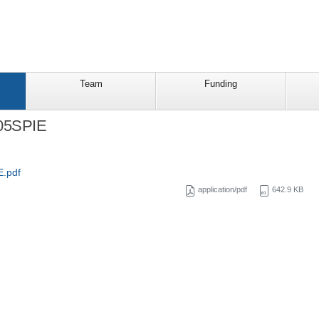
Team
Funding
05SPIE
.pdf
application/pdf
642.9 KB